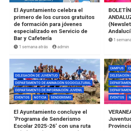
El Ayuntamiento celebra el
BOLETÍN
primero de los cursos gratuitos
ANDALUZ
de formación para jóvenes
(Newslet
especializado en Servicio de
Andalucí
Bar y Cafetería
1 semana
1 semana atrás
admin
CAMPUS
C
DELEGACIÓN DE JUVENTUD
DELEGACIÓN
DEPARTAMENTO DE ANIMACIÓN SOCIOCULTURAL
DEPARTAMEN
DEPARTAMENTO DE INFORMACIÓN JUVENIL
DEPARTAMENT
EVENTOS
NOTICIA
SENDERISMO
EVENTOS
N
El Ayuntamiento concluye el
VERANEA
‘Programa de Senderismo
Juventud
Escolar 2025-26’ con una ruta
Provinci