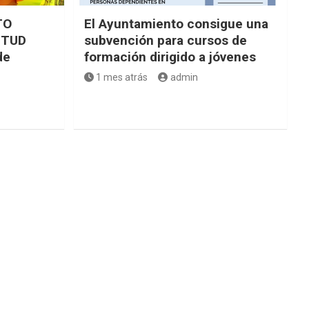
TO
El Ayuntamiento consigue una
NTUD
subvención para cursos de
de
formación dirigido a jóvenes
1 mes atrás
admin