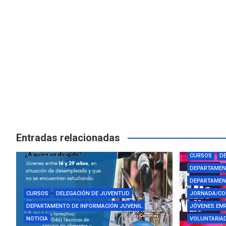
Entradas relacionadas
AYUDAS Y BE
CURSOS
DE
DEPARTAMEN
DEPARTAMENT
CURSOS
DELEGACIÓN DE JUVENTUD
JORNADA/CO
DEPARTAMENTO DE INFORMACIÓN JUVENIL
JÓVENES EM
NOTICIA
VOLUNTARIAD