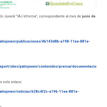
ón Juvenil “IAJ Informa”, correspondiente al mes de
junio de
d/patiojoven/publicaciones/4b143d8b-a198-11ea-881e-
/export/sites/patiojoven/contenidos/prensa/documentacio
e este enlace:
/patiojoven/noticias/628c4f2c-a196-11ea-881e-