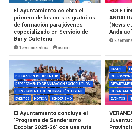
El Ayuntamiento celebra el
BOLETÍN
primero de los cursos gratuitos
ANDALUZ
de formación para jóvenes
(Newslet
especializado en Servicio de
Andalucí
Bar y Cafetería
2 semana
1 semana atrás
admin
CAMPUS
C
DELEGACIÓN DE JUVENTUD
DELEGACIÓN
DEPARTAMENTO DE ANIMACIÓN SOCIOCULTURAL
DEPARTAMEN
DEPARTAMENTO DE INFORMACIÓN JUVENIL
DEPARTAMENT
EVENTOS
NOTICIA
SENDERISMO
EVENTOS
N
El Ayuntamiento concluye el
VERANEA
‘Programa de Senderismo
Juventud
Escolar 2025-26’ con una ruta
Provinci