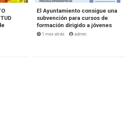
TO
El Ayuntamiento consigue una
NTUD
subvención para cursos de
de
formación dirigido a jóvenes
1 mes atrás
admin