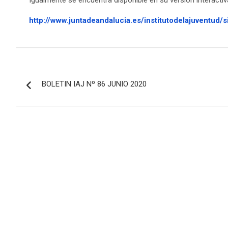
Igualmente se encuentra disponible en su versión interactiv
http://www.juntadeandalucia.es/institutodelajuventud/s
Navegación
BOLETIN IAJ Nº 86 JUNIO 2020
de
entradas