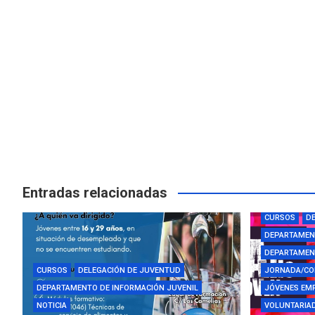
Entradas relacionadas
AYUDAS Y BE
CURSOS
DE
DEPARTAMEN
DEPARTAMENT
CURSOS
DELEGACIÓN DE JUVENTUD
JORNADA/CO
DEPARTAMENTO DE INFORMACIÓN JUVENIL
JÓVENES EM
NOTICIA
VOLUNTARIAD