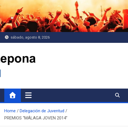
Saltar
al
contenido
sábado, agosto 8, 2026
Delegación de Juventud
Home
Delegación de Juventud
PREMIOS “MÁLAGA JOVEN 2014”