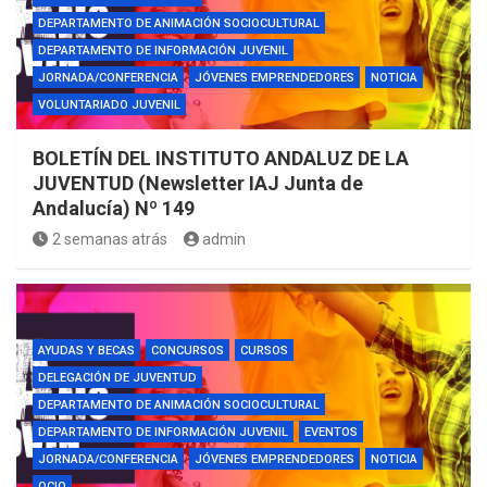
DEPARTAMENTO DE ANIMACIÓN SOCIOCULTURAL
DEPARTAMENTO DE INFORMACIÓN JUVENIL
JORNADA/CONFERENCIA
JÓVENES EMPRENDEDORES
NOTICIA
VOLUNTARIADO JUVENIL
BOLETÍN DEL INSTITUTO ANDALUZ DE LA
JUVENTUD (Newsletter IAJ Junta de
Andalucía) Nº 149
2 semanas atrás
admin
AYUDAS Y BECAS
CONCURSOS
CURSOS
DELEGACIÓN DE JUVENTUD
DEPARTAMENTO DE ANIMACIÓN SOCIOCULTURAL
DEPARTAMENTO DE INFORMACIÓN JUVENIL
EVENTOS
JORNADA/CONFERENCIA
JÓVENES EMPRENDEDORES
NOTICIA
OCIO