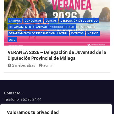
CAMPUS
CONCURSOS
CURSOS
DELEGACIÓN DE JUVENTUD
DEPARTAMENTO DE ANIMACIÓN SOCIOCULTURAL
DEPARTAMENTO DE INFORMACIÓN JUVENIL
EVENTOS
NOTICIA
OCIO
VERANEA 2026 – Delegación de Juventud de la
Diputación Provincial de Málaga
2 meses atrás
admin
Contacto.-
Teléfono: 952.80.24.44
Emails:
Valoramos tu privacidad
juventud@estepona.es