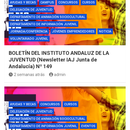
AYUDAS Y BECAS
CAMPUS
CONCURSOS
CURSOS
DELEGACIÓN DE JUVENTUD
DEPARTAMENTO DE ANIMACIÓN SOCIOCULTURAL
DEPARTAMENTO DE INFORMACIÓN JUVENIL
JORNADA/CONFERENCIA
JÓVENES EMPRENDEDORES
NOTICIA
VOLUNTARIADO JUVENIL
BOLETÍN DEL INSTITUTO ANDALUZ DE LA
JUVENTUD (Newsletter IAJ Junta de
Andalucía) Nº 149
2 semanas atrás
admin
AYUDAS Y BECAS
CONCURSOS
CURSOS
DELEGACIÓN DE JUVENTUD
DEPARTAMENTO DE ANIMACIÓN SOCIOCULTURAL
DEPARTAMENTO DE INFORMACIÓN JUVENIL
EVENTOS