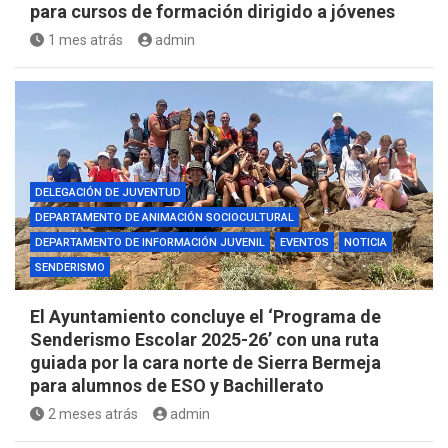
para cursos de formación dirigido a jóvenes
1 mes atrás
admin
DELEGACIÓN DE JUVENTUD
DEPARTAMENTO DE ANIMACIÓN SOCIOCULTURAL
DEPARTAMENTO DE INFORMACIÓN JUVENIL
EVENTOS
NOTICIA
SENDERISMO
El Ayuntamiento concluye el ‘Programa de
Senderismo Escolar 2025-26’ con una ruta
guiada por la cara norte de Sierra Bermeja
para alumnos de ESO y Bachillerato
2 meses atrás
admin