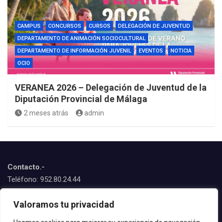
CAMPUS
CONCURSOS
CURSOS
DELEGACIÓN DE JUVENTUD
DEPARTAMENTO DE ANIMACIÓN SOCIOCULTURAL
DEPARTAMENTO DE INFORMACIÓN JUVENIL
EVENTOS
NOTICIA
OCIO
VERANEA 2026 – Delegación de Juventud de la
Diputación Provincial de Málaga
2 meses atrás
admin
Contacto.-
Teléfono: 952.80.24.44
Emails:
Valoramos tu privacidad
juventud@estepona.es
animacion@estepona.es