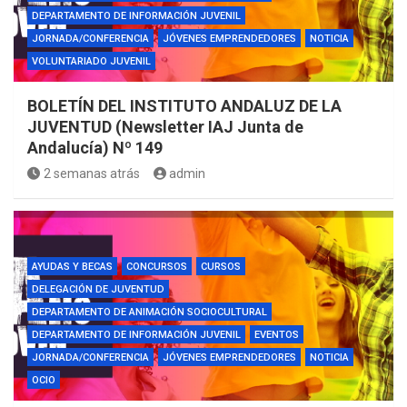
DEPARTAMENTO DE INFORMACIÓN JUVENIL
JORNADA/CONFERENCIA
JÓVENES EMPRENDEDORES
NOTICIA
VOLUNTARIADO JUVENIL
BOLETÍN DEL INSTITUTO ANDALUZ DE LA
JUVENTUD (Newsletter IAJ Junta de
Andalucía) Nº 149
2 semanas atrás
admin
AYUDAS Y BECAS
CONCURSOS
CURSOS
DELEGACIÓN DE JUVENTUD
DEPARTAMENTO DE ANIMACIÓN SOCIOCULTURAL
DEPARTAMENTO DE INFORMACIÓN JUVENIL
EVENTOS
JORNADA/CONFERENCIA
JÓVENES EMPRENDEDORES
NOTICIA
OCIO