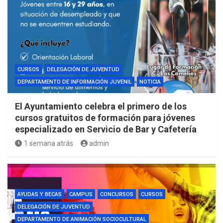
CURSOS
DELEGACIÓN DE JUVENTUD
DEPARTAMENTO DE INFORMACIÓN JUVENIL
NOTICIA
El Ayuntamiento celebra el primero de los
cursos gratuitos de formación para jóvenes
especializado en Servicio de Bar y Cafetería
1 semana atrás
admin
AYUDAS Y BECAS
CAMPUS
CONCURSOS
CURSOS
DELEGACIÓN DE JUVENTUD
DEPARTAMENTO DE ANIMACIÓN SOCIOCULTURAL