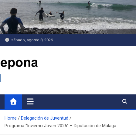
Saltar
al
contenido
sábado, agosto 8, 2026
Delegación de Juventud
Home
Delegación de Juventud
Programa “Invierno Joven 2026” – Diputación de Málaga