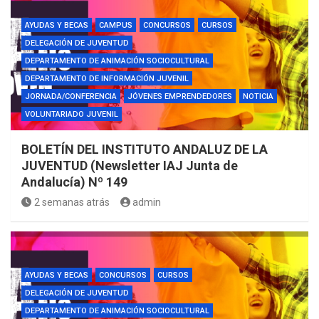
AYUDAS Y BECAS
CAMPUS
CONCURSOS
CURSOS
DELEGACIÓN DE JUVENTUD
DEPARTAMENTO DE ANIMACIÓN SOCIOCULTURAL
DEPARTAMENTO DE INFORMACIÓN JUVENIL
JORNADA/CONFERENCIA
JÓVENES EMPRENDEDORES
NOTICIA
VOLUNTARIADO JUVENIL
BOLETÍN DEL INSTITUTO ANDALUZ DE LA
JUVENTUD (Newsletter IAJ Junta de
Andalucía) Nº 149
2 semanas atrás
admin
AYUDAS Y BECAS
CONCURSOS
CURSOS
DELEGACIÓN DE JUVENTUD
DEPARTAMENTO DE ANIMACIÓN SOCIOCULTURAL