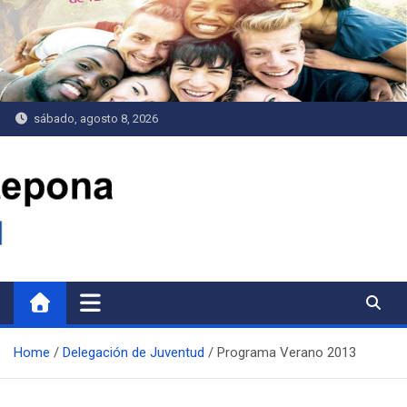
Saltar
al
contenido
sábado, agosto 8, 2026
Delegación de Juventud
Home
Delegación de Juventud
Programa Verano 2013