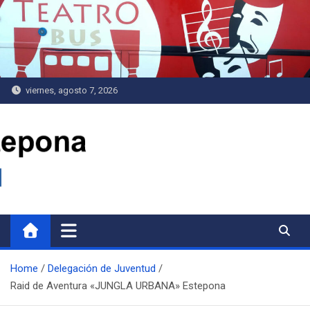
Saltar
al
contenido
viernes, agosto 7, 2026
Delegación de Juventud
Home
Delegación de Juventud
Raid de Aventura «JUNGLA URBANA» Estepona