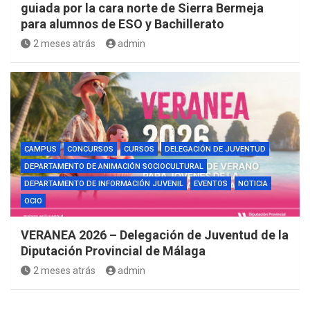
guiada por la cara norte de Sierra Bermeja
para alumnos de ESO y Bachillerato
2 meses atrás
admin
CAMPUS
CONCURSOS
CURSOS
DELEGACIÓN DE JUVENTUD
DEPARTAMENTO DE ANIMACIÓN SOCIOCULTURAL
DEPARTAMENTO DE INFORMACIÓN JUVENIL
EVENTOS
NOTICIA
OCIO
VERANEA 2026 – Delegación de Juventud de la
Diputación Provincial de Málaga
2 meses atrás
admin