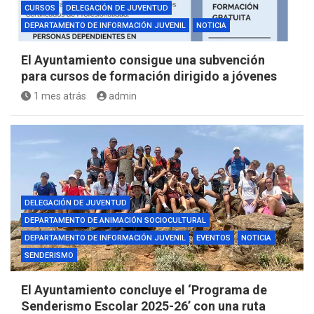
CURSOS
DELEGACIÓN DE JUVENTUD
DEPARTAMENTO DE INFORMACIÓN JUVENIL
NOTICIA
El Ayuntamiento consigue una subvención
para cursos de formación dirigido a jóvenes
1 mes atrás
admin
DELEGACIÓN DE JUVENTUD
DEPARTAMENTO DE ANIMACIÓN SOCIOCULTURAL
DEPARTAMENTO DE INFORMACIÓN JUVENIL
EVENTOS
NOTICIA
SENDERISMO
El Ayuntamiento concluye el ‘Programa de
Senderismo Escolar 2025-26’ con una ruta