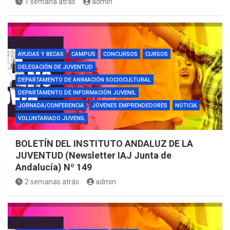
1 semana atrás
admin
AYUDAS Y BECAS
CAMPUS
CONCURSOS
CURSOS
DELEGACIÓN DE JUVENTUD
DEPARTAMENTO DE ANIMACIÓN SOCIOCULTURAL
DEPARTAMENTO DE INFORMACIÓN JUVENIL
JORNADA/CONFERENCIA
JÓVENES EMPRENDEDORES
NOTICIA
VOLUNTARIADO JUVENIL
BOLETÍN DEL INSTITUTO ANDALUZ DE LA
JUVENTUD (Newsletter IAJ Junta de
Andalucía) Nº 149
2 semanas atrás
admin