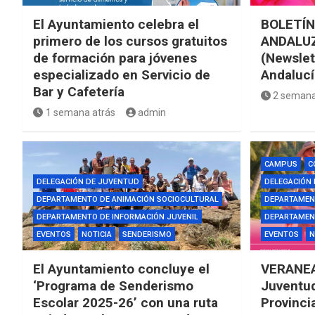
El Ayuntamiento celebra el
BOLETÍN
primero de los cursos gratuitos
ANDALUZ
de formación para jóvenes
(Newslet
especializado en Servicio de
Andalucí
Bar y Cafetería
2 semana
1 semana atrás
admin
CAMPUS
C
DELEGACIÓN DE JUVENTUD
DELEGACIÓN
DEPARTAMENTO DE ANIMACIÓN SOCIOCULTURAL
DEPARTAMEN
DEPARTAMENTO DE INFORMACIÓN JUVENIL
DEPARTAMENT
EVENTOS
NOTICIA
SENDERISMO
EVENTOS
N
El Ayuntamiento concluye el
VERANEA
‘Programa de Senderismo
Juventud
Escolar 2025-26’ con una ruta
Provinci