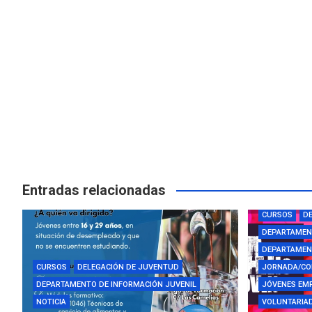
Entradas relacionadas
AYUDAS Y BE
CURSOS
DE
DEPARTAMEN
DEPARTAMENT
CURSOS
DELEGACIÓN DE JUVENTUD
JORNADA/CO
DEPARTAMENTO DE INFORMACIÓN JUVENIL
JÓVENES EM
NOTICIA
VOLUNTARIAD