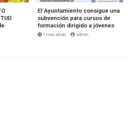
TO
El Ayuntamiento consigue una
NTUD
subvención para cursos de
de
formación dirigido a jóvenes
1 mes atrás
admin