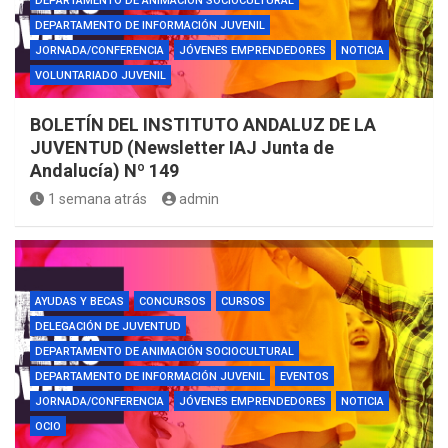
DEPARTAMENTO DE ANIMACIÓN SOCIOCULTURAL
DEPARTAMENTO DE INFORMACIÓN JUVENIL
JORNADA/CONFERENCIA
JÓVENES EMPRENDEDORES
NOTICIA
VOLUNTARIADO JUVENIL
BOLETÍN DEL INSTITUTO ANDALUZ DE LA
JUVENTUD (Newsletter IAJ Junta de
Andalucía) Nº 149
1 semana atrás
admin
AYUDAS Y BECAS
CONCURSOS
CURSOS
DELEGACIÓN DE JUVENTUD
DEPARTAMENTO DE ANIMACIÓN SOCIOCULTURAL
DEPARTAMENTO DE INFORMACIÓN JUVENIL
EVENTOS
JORNADA/CONFERENCIA
JÓVENES EMPRENDEDORES
NOTICIA
OCIO