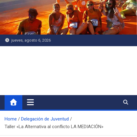
Saltar
al
contenido
jueves, agosto 6, 2026
Delegación de Juventud
Home
Delegación de Juventud
Taller «La Alternativa al conflicto LA MEDIACIÓN»