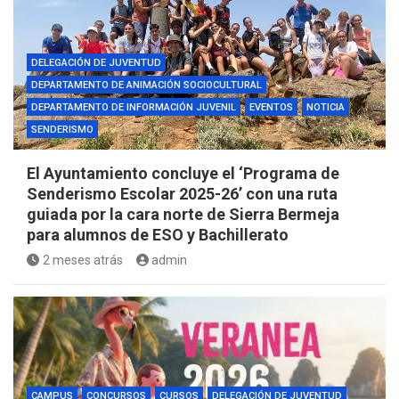
DELEGACIÓN DE JUVENTUD
DEPARTAMENTO DE ANIMACIÓN SOCIOCULTURAL
DEPARTAMENTO DE INFORMACIÓN JUVENIL
EVENTOS
NOTICIA
SENDERISMO
El Ayuntamiento concluye el ‘Programa de
Senderismo Escolar 2025-26’ con una ruta
guiada por la cara norte de Sierra Bermeja
para alumnos de ESO y Bachillerato
2 meses atrás
admin
CAMPUS
CONCURSOS
CURSOS
DELEGACIÓN DE JUVENTUD