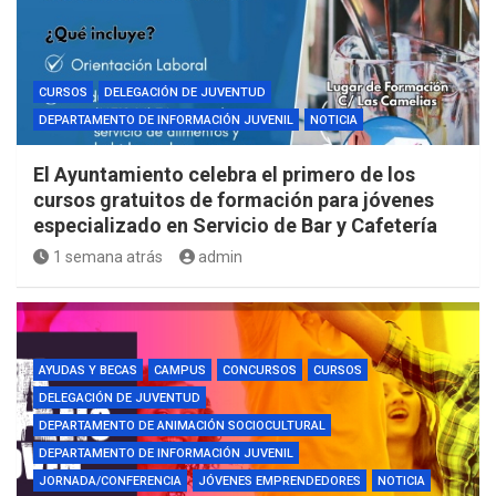
CURSOS
DELEGACIÓN DE JUVENTUD
DEPARTAMENTO DE INFORMACIÓN JUVENIL
NOTICIA
El Ayuntamiento celebra el primero de los
cursos gratuitos de formación para jóvenes
especializado en Servicio de Bar y Cafetería
1 semana atrás
admin
AYUDAS Y BECAS
CAMPUS
CONCURSOS
CURSOS
DELEGACIÓN DE JUVENTUD
DEPARTAMENTO DE ANIMACIÓN SOCIOCULTURAL
DEPARTAMENTO DE INFORMACIÓN JUVENIL
JORNADA/CONFERENCIA
JÓVENES EMPRENDEDORES
NOTICIA