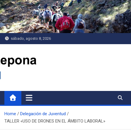
Saltar
al
contenido
sábado, agosto 8, 2026
Delegación de Juventud
Home
Delegación de Juventud
TALLER «USO DE DRONES EN EL ÁMBITO LABORAL»