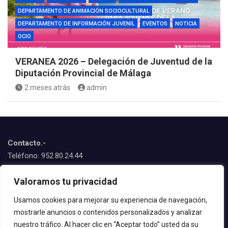
DEPARTAMENTO DE ANIMACIÓN SOCIOCULTURAL
DEPARTAMENTO DE INFORMACIÓN JUVENIL
EVENTOS
NOTICIA
OCIO
VERANEA 2026 – Delegación de Juventud de la
Diputación Provincial de Málaga
2 meses atrás
admin
Contacto.-
Teléfono: 952.80.24.44
Emails:
Valoramos tu privacidad
juventud@estepona.es
animacion@estepona.es
Usamos cookies para mejorar su experiencia de navegación,
mostrarle anuncios o contenidos personalizados y analizar
© 2020 Delegación de Juventud
nuestro tráfico. Al hacer clic en “Aceptar todo” usted da su