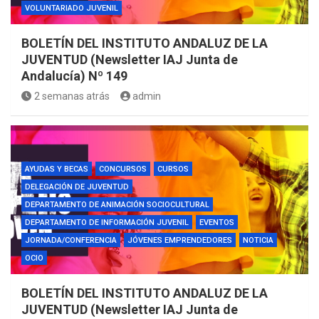
VOLUNTARIADO JUVENIL
BOLETÍN DEL INSTITUTO ANDALUZ DE LA
JUVENTUD (Newsletter IAJ Junta de
Andalucía) Nº 149
2 semanas atrás
admin
AYUDAS Y BECAS
CONCURSOS
CURSOS
DELEGACIÓN DE JUVENTUD
DEPARTAMENTO DE ANIMACIÓN SOCIOCULTURAL
DEPARTAMENTO DE INFORMACIÓN JUVENIL
EVENTOS
JORNADA/CONFERENCIA
JÓVENES EMPRENDEDORES
NOTICIA
OCIO
BOLETÍN DEL INSTITUTO ANDALUZ DE LA
JUVENTUD (Newsletter IAJ Junta de