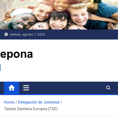
Saltar
al
contenido
viernes, agosto 7, 2026
Delegación de Juventud
Home
Delegación de Juventud
Tarjeta Sanitaria Europea (TSE)