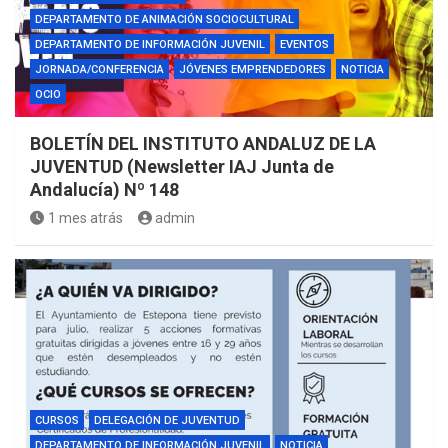
DEPARTAMENTO DE ANIMACIÓN SOCIOCULTURAL
DEPARTAMENTO DE INFORMACIÓN JUVENIL
EVENTOS
JORNADA/CONFERENCIA
JÓVENES EMPRENDEDORES
NOTICIA
OCIO
BOLETÍN DEL INSTITUTO ANDALUZ DE LA
JUVENTUD (Newsletter IAJ Junta de
Andalucía) Nº 148
1 mes atrás
admin
CURSOS
DELEGACIÓN DE JUVENTUD
DEPARTAMENTO DE INFORMACIÓN JUVENIL
NOTICIA