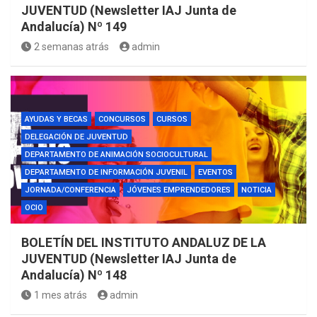
JUVENTUD (Newsletter IAJ Junta de
Andalucía) Nº 149
2 semanas atrás
admin
AYUDAS Y BECAS
CONCURSOS
CURSOS
DELEGACIÓN DE JUVENTUD
DEPARTAMENTO DE ANIMACIÓN SOCIOCULTURAL
DEPARTAMENTO DE INFORMACIÓN JUVENIL
EVENTOS
JORNADA/CONFERENCIA
JÓVENES EMPRENDEDORES
NOTICIA
OCIO
BOLETÍN DEL INSTITUTO ANDALUZ DE LA
JUVENTUD (Newsletter IAJ Junta de
Andalucía) Nº 148
1 mes atrás
admin