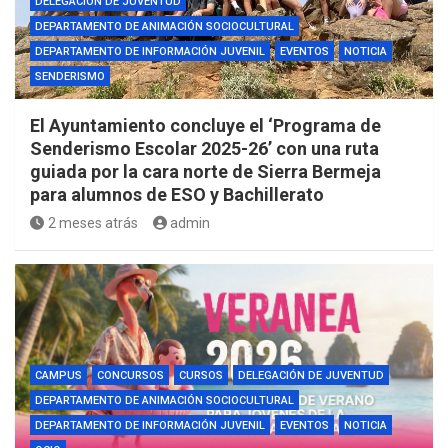
DELEGACIÓN DE JUVENTUD
DEPARTAMENTO DE ANIMACIÓN SOCIOCULTURAL
DEPARTAMENTO DE INFORMACIÓN JUVENIL
EVENTOS
NOTICIA
SENDERISMO
El Ayuntamiento concluye el ‘Programa de
Senderismo Escolar 2025-26’ con una ruta
guiada por la cara norte de Sierra Bermeja
para alumnos de ESO y Bachillerato
2 meses atrás
admin
CAMPUS
CONCURSOS
CURSOS
DELEGACIÓN DE JUVENTUD
DEPARTAMENTO DE ANIMACIÓN SOCIOCULTURAL
DEPARTAMENTO DE INFORMACIÓN JUVENIL
EVENTOS
NOTICIA