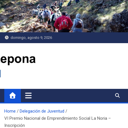
Saltar
al
contenido
domingo, agosto 9, 2026
Delegación de Juventud
Home
Delegación de Juventud
VI Premio Nacional de Emprendimiento Social La Noria –
Inscripción