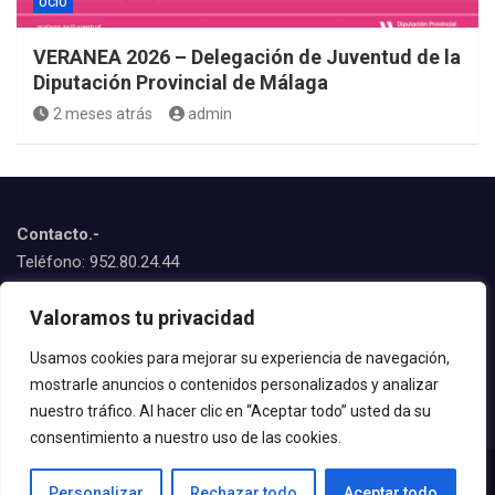
OCIO
VERANEA 2026 – Delegación de Juventud de la
Diputación Provincial de Málaga
2 meses atrás
admin
Contacto.-
Teléfono: 952.80.24.44
Emails:
Valoramos tu privacidad
juventud@estepona.es
animacion@estepona.es
Usamos cookies para mejorar su experiencia de navegación,
mostrarle anuncios o contenidos personalizados y analizar
© 2020 Delegación de Juventud
nuestro tráfico. Al hacer clic en “Aceptar todo” usted da su
consentimiento a nuestro uso de las cookies.
Personalizar
Rechazar todo
Aceptar todo