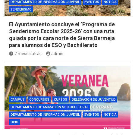
DEPARTAMENTO DE INFORMACIÓN JUVENIL
EVENTOS
NOTICIA
SENDERISMO
El Ayuntamiento concluye el ‘Programa de
Senderismo Escolar 2025-26’ con una ruta
guiada por la cara norte de Sierra Bermeja
para alumnos de ESO y Bachillerato
2 meses atrás
admin
CAMPUS
CONCURSOS
CURSOS
DELEGACIÓN DE JUVENTUD
DEPARTAMENTO DE ANIMACIÓN SOCIOCULTURAL
DEPARTAMENTO DE INFORMACIÓN JUVENIL
EVENTOS
NOTICIA
OCIO