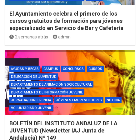
El Ayuntamiento celebra el primero de los
cursos gratuitos de formación para jóvenes
especializado en Servicio de Bar y Cafetería
2 semanas atrás
admin
AYUDAS Y BECAS
CAMPUS
CONCURSOS
CURSOS
DELEGACIÓN DE JUVENTUD
DEPARTAMENTO DE ANIMACIÓN SOCIOCULTURAL
DEPARTAMENTO DE INFORMACIÓN JUVENIL
JORNADA/CONFERENCIA
JÓVENES EMPRENDEDORES
NOTICIA
VOLUNTARIADO JUVENIL
BOLETÍN DEL INSTITUTO ANDALUZ DE LA
JUVENTUD (Newsletter IAJ Junta de
Andalucía) Nº 149