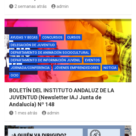
2 semanas atrás
admin
AYUDAS Y BECAS
CONCURSOS
CURSOS
DELEGACIÓN DE JUVENTUD
DEPARTAMENTO DE ANIMACIÓN SOCIOCULTURAL
DEPARTAMENTO DE INFORMACIÓN JUVENIL
EVENTOS
JORNADA/CONFERENCIA
JÓVENES EMPRENDEDORES
NOTICIA
OCIO
BOLETÍN DEL INSTITUTO ANDALUZ DE LA
JUVENTUD (Newsletter IAJ Junta de
Andalucía) Nº 148
1 mes atrás
admin