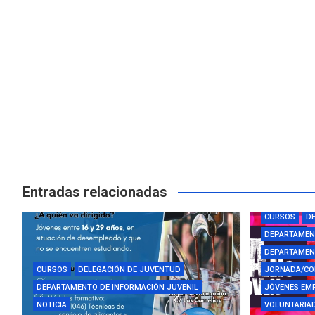
Entradas relacionadas
AYUDAS Y BE
CURSOS
DE
DEPARTAMEN
DEPARTAMENT
CURSOS
DELEGACIÓN DE JUVENTUD
JORNADA/CO
DEPARTAMENTO DE INFORMACIÓN JUVENIL
JÓVENES EM
NOTICIA
VOLUNTARIAD