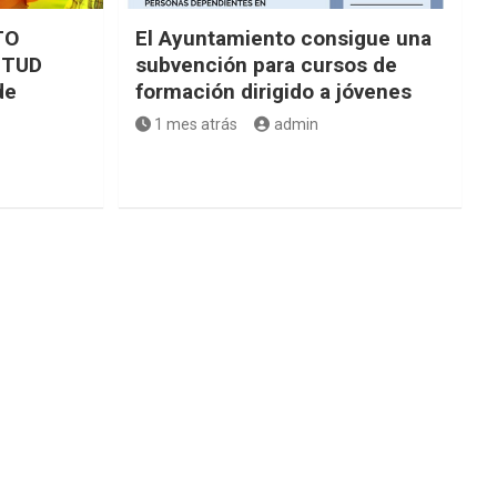
TO
El Ayuntamiento consigue una
NTUD
subvención para cursos de
de
formación dirigido a jóvenes
1 mes atrás
admin