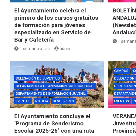
El Ayuntamiento celebra el
BOLETÍN
primero de los cursos gratuitos
ANDALUZ
de formación para jóvenes
(Newslet
especializado en Servicio de
Andalucí
Bar y Cafetería
1 semana
1 semana atrás
admin
CAMPUS
C
DELEGACIÓN DE JUVENTUD
DELEGACIÓN
DEPARTAMENTO DE ANIMACIÓN SOCIOCULTURAL
DEPARTAMEN
DEPARTAMENTO DE INFORMACIÓN JUVENIL
DEPARTAMENT
EVENTOS
NOTICIA
SENDERISMO
EVENTOS
N
El Ayuntamiento concluye el
VERANEA
‘Programa de Senderismo
Juventud
Escolar 2025-26’ con una ruta
Provinci