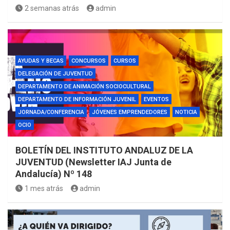
2 semanas atrás
admin
AYUDAS Y BECAS
CONCURSOS
CURSOS
DELEGACIÓN DE JUVENTUD
DEPARTAMENTO DE ANIMACIÓN SOCIOCULTURAL
DEPARTAMENTO DE INFORMACIÓN JUVENIL
EVENTOS
JORNADA/CONFERENCIA
JÓVENES EMPRENDEDORES
NOTICIA
OCIO
BOLETÍN DEL INSTITUTO ANDALUZ DE LA
JUVENTUD (Newsletter IAJ Junta de
Andalucía) Nº 148
1 mes atrás
admin