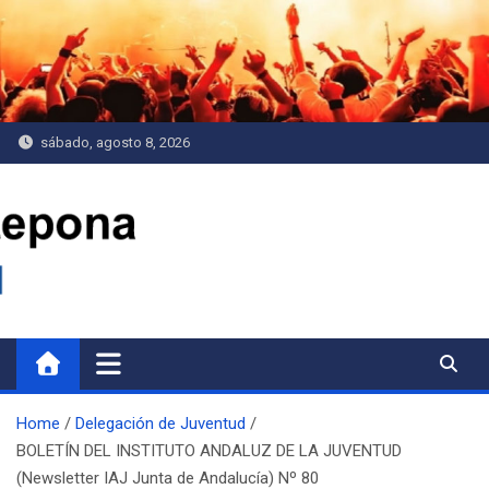
Saltar
al
contenido
sábado, agosto 8, 2026
Delegación de Juventud
Home
Delegación de Juventud
BOLETÍN DEL INSTITUTO ANDALUZ DE LA JUVENTUD
(Newsletter IAJ Junta de Andalucía) Nº 80