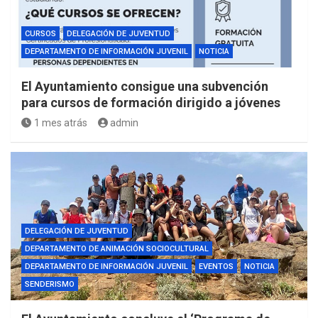
CURSOS
DELEGACIÓN DE JUVENTUD
DEPARTAMENTO DE INFORMACIÓN JUVENIL
NOTICIA
El Ayuntamiento consigue una subvención
para cursos de formación dirigido a jóvenes
1 mes atrás
admin
DELEGACIÓN DE JUVENTUD
DEPARTAMENTO DE ANIMACIÓN SOCIOCULTURAL
DEPARTAMENTO DE INFORMACIÓN JUVENIL
EVENTOS
NOTICIA
SENDERISMO