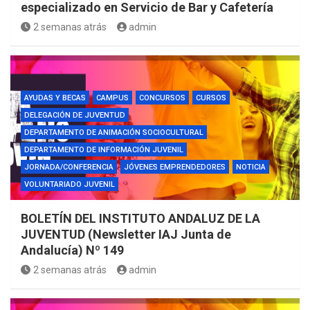
especializado en Servicio de Bar y Cafetería
2 semanas atrás
admin
AYUDAS Y BECAS
CAMPUS
CONCURSOS
CURSOS
DELEGACIÓN DE JUVENTUD
DEPARTAMENTO DE ANIMACIÓN SOCIOCULTURAL
DEPARTAMENTO DE INFORMACIÓN JUVENIL
JORNADA/CONFERENCIA
JÓVENES EMPRENDEDORES
NOTICIA
VOLUNTARIADO JUVENIL
BOLETÍN DEL INSTITUTO ANDALUZ DE LA
JUVENTUD (Newsletter IAJ Junta de
Andalucía) Nº 149
2 semanas atrás
admin