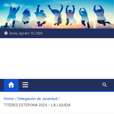
Saltar
al
contenido
lunes, agosto 10, 2026
Delegación de Juventud
Home
Delegación de Juventud
TITERES ESTEPONA 2024 – LA LIQUIDA