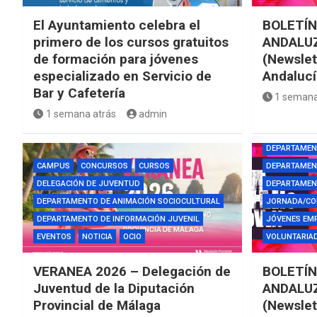
El Ayuntamiento celebra el
BOLETÍN
primero de los cursos gratuitos
ANDALUZ
de formación para jóvenes
(Newslet
especializado en Servicio de
Andalucí
Bar y Cafetería
1 semana
AYUDAS Y BE
1 semana atrás
admin
CURSOS
DE
DEPARTAMEN
CAMPUS
CONCURSOS
CURSOS
DEPARTAMENT
DELEGACIÓN DE JUVENTUD
DEPARTAMEN
DEPARTAMENTO DE ANIMACIÓN SOCIOCULTURAL
JORNADA/CO
DEPARTAMENTO DE INFORMACIÓN JUVENIL
JÓVENES EM
EVENTOS
NOTICIA
OCIO
VOLUNTARIAD
VERANEA 2026 – Delegación de
BOLETÍN
Juventud de la Diputación
ANDALUZ
Provincial de Málaga
(Newslet