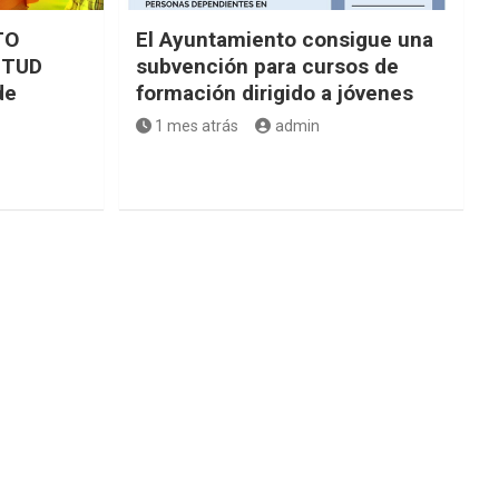
TO
El Ayuntamiento consigue una
NTUD
subvención para cursos de
de
formación dirigido a jóvenes
1 mes atrás
admin