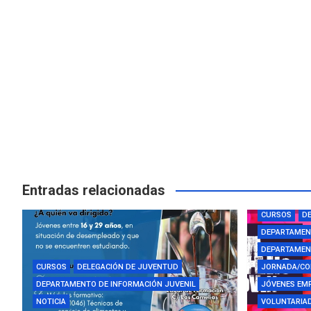
Entradas relacionadas
AYUDAS Y BE
CURSOS
DE
DEPARTAMEN
DEPARTAMENT
CURSOS
DELEGACIÓN DE JUVENTUD
JORNADA/CO
DEPARTAMENTO DE INFORMACIÓN JUVENIL
JÓVENES EM
NOTICIA
VOLUNTARIAD