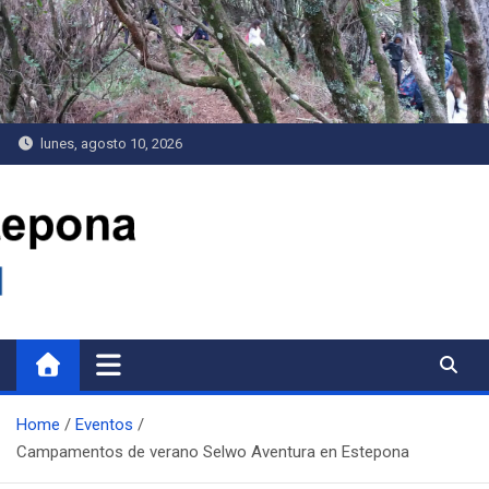
Saltar
al
contenido
lunes, agosto 10, 2026
Delegación de Juventud
Home
Eventos
Campamentos de verano Selwo Aventura en Estepona