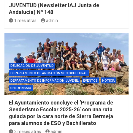
JUVENTUD (Newsletter IAJ Junta de
Andalucía) Nº 148
1 mes atrás
admin
DELEGACIÓN DE JUVENTUD
DEPARTAMENTO DE ANIMACIÓN SOCIOCULTURAL
DEPARTAMENTO DE INFORMACIÓN JUVENIL
EVENTOS
NOTICIA
SENDERISMO
El Ayuntamiento concluye el ‘Programa de
Senderismo Escolar 2025-26’ con una ruta
guiada por la cara norte de Sierra Bermeja
para alumnos de ESO y Bachillerato
2 meses atrás
admin