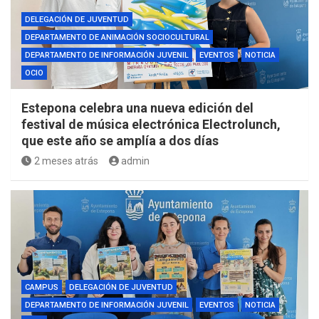
DELEGACIÓN DE JUVENTUD
DEPARTAMENTO DE ANIMACIÓN SOCIOCULTURAL
DEPARTAMENTO DE INFORMACIÓN JUVENIL
EVENTOS
NOTICIA
OCIO
Estepona celebra una nueva edición del
festival de música electrónica Electrolunch,
que este año se amplía a dos días
2 meses atrás
admin
CAMPUS
DELEGACIÓN DE JUVENTUD
DEPARTAMENTO DE INFORMACIÓN JUVENIL
EVENTOS
NOTICIA