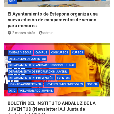
OCIO
El Ayuntamiento de Estepona organiza una
nueva edición de campamentos de verano
para menores
2 meses atrás
admin
AYUDAS Y BECAS
CAMPUS
CONCURSOS
CURSOS
DELEGACIÓN DE JUVENTUD
DEPARTAMENTO DE ANIMACIÓN SOCIOCULTURAL
DEPARTAMENTO DE INFORMACIÓN JUVENIL
DEPARTAMENTO DE PREVENCIÓN
EVENTOS
JORNADA/CONFERENCIA
JÓVENES EMPRENDEDORES
NOTICIA
OCIO
VOLUNTARIADO JUVENIL
BOLETÍN DEL INSTITUTO ANDALUZ DE LA
JUVENTUD (Newsletter IAJ Junta de