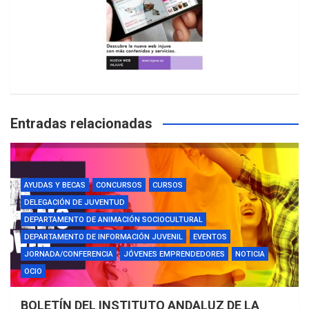
Entradas relacionadas
AYUDAS Y BECAS
CONCURSOS
CURSOS
DELEGACIÓN DE JUVENTUD
DEPARTAMENTO DE ANIMACIÓN SOCIOCULTURAL
DEPARTAMENTO DE INFORMACIÓN JUVENIL
EVENTOS
JORNADA/CONFERENCIA
JÓVENES EMPRENDEDORES
NOTICIA
OCIO
BOLETÍN DEL INSTITUTO ANDALUZ DE LA