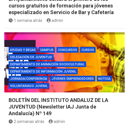
cursos gratuitos de formación para jóvenes
especializado en Servicio de Bar y Cafetería
1 semana atrás
admin
AYUDAS Y BECAS
CAMPUS
CONCURSOS
CURSOS
DELEGACIÓN DE JUVENTUD
DEPARTAMENTO DE ANIMACIÓN SOCIOCULTURAL
DEPARTAMENTO DE INFORMACIÓN JUVENIL
JORNADA/CONFERENCIA
JÓVENES EMPRENDEDORES
NOTICIA
VOLUNTARIADO JUVENIL
BOLETÍN DEL INSTITUTO ANDALUZ DE LA
JUVENTUD (Newsletter IAJ Junta de
Andalucía) Nº 149
2 semanas atrás
admin