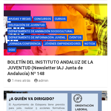
AYUDAS Y BECAS
CONCURSOS
CURSOS
DELEGACIÓN DE JUVENTUD
DEPARTAMENTO DE ANIMACIÓN SOCIOCULTURAL
DEPARTAMENTO DE INFORMACIÓN JUVENIL
EVENTOS
JORNADA/CONFERENCIA
JÓVENES EMPRENDEDORES
NOTICIA
OCIO
BOLETÍN DEL INSTITUTO ANDALUZ DE LA
JUVENTUD (Newsletter IAJ Junta de
Andalucía) Nº 148
1 mes atrás
admin