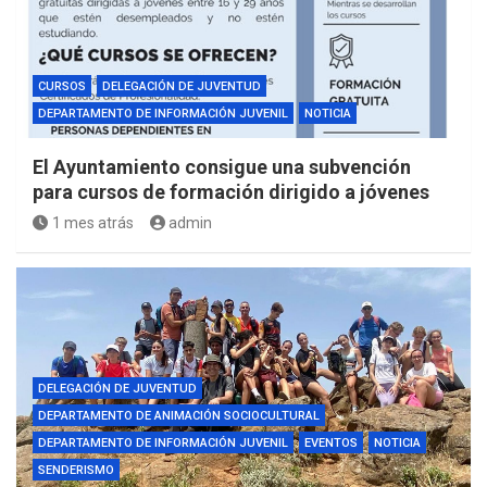
CURSOS
DELEGACIÓN DE JUVENTUD
DEPARTAMENTO DE INFORMACIÓN JUVENIL
NOTICIA
El Ayuntamiento consigue una subvención
para cursos de formación dirigido a jóvenes
1 mes atrás
admin
DELEGACIÓN DE JUVENTUD
DEPARTAMENTO DE ANIMACIÓN SOCIOCULTURAL
DEPARTAMENTO DE INFORMACIÓN JUVENIL
EVENTOS
NOTICIA
SENDERISMO