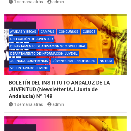
1 semana atrás
admin
AYUDAS Y BECAS
CAMPUS
CONCURSOS
CURSOS
DELEGACIÓN DE JUVENTUD
DEPARTAMENTO DE ANIMACIÓN SOCIOCULTURAL
DEPARTAMENTO DE INFORMACIÓN JUVENIL
JORNADA/CONFERENCIA
JÓVENES EMPRENDEDORES
NOTICIA
VOLUNTARIADO JUVENIL
BOLETÍN DEL INSTITUTO ANDALUZ DE LA
JUVENTUD (Newsletter IAJ Junta de
Andalucía) Nº 149
1 semana atrás
admin