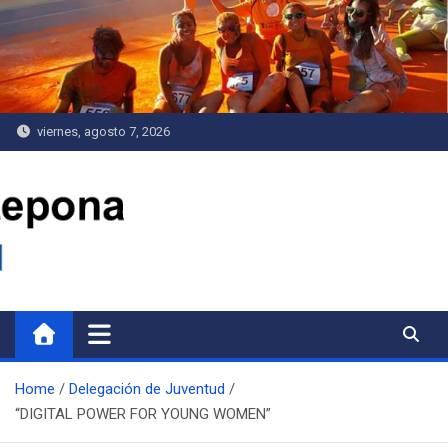
Saltar
al
contenido
viernes, agosto 7, 2026
Delegación de Juventud
Home
Delegación de Juventud
“DIGITAL POWER FOR YOUNG WOMEN”