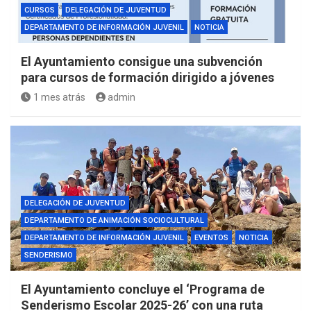
CURSOS
DELEGACIÓN DE JUVENTUD
DEPARTAMENTO DE INFORMACIÓN JUVENIL
NOTICIA
El Ayuntamiento consigue una subvención
para cursos de formación dirigido a jóvenes
1 mes atrás
admin
DELEGACIÓN DE JUVENTUD
DEPARTAMENTO DE ANIMACIÓN SOCIOCULTURAL
DEPARTAMENTO DE INFORMACIÓN JUVENIL
EVENTOS
NOTICIA
SENDERISMO
El Ayuntamiento concluye el ‘Programa de
Senderismo Escolar 2025-26’ con una ruta