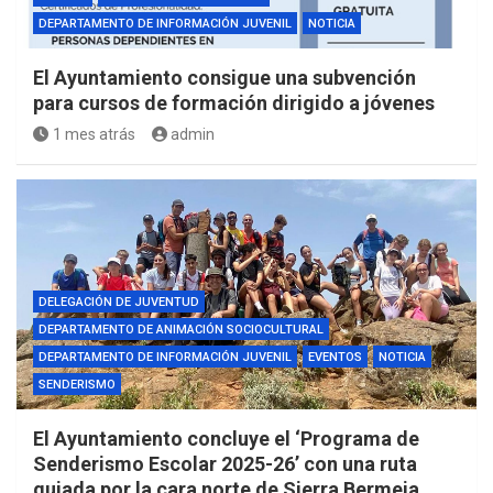
DEPARTAMENTO DE INFORMACIÓN JUVENIL
NOTICIA
El Ayuntamiento consigue una subvención
para cursos de formación dirigido a jóvenes
1 mes atrás
admin
DELEGACIÓN DE JUVENTUD
DEPARTAMENTO DE ANIMACIÓN SOCIOCULTURAL
DEPARTAMENTO DE INFORMACIÓN JUVENIL
EVENTOS
NOTICIA
SENDERISMO
El Ayuntamiento concluye el ‘Programa de
Senderismo Escolar 2025-26’ con una ruta
guiada por la cara norte de Sierra Bermeja