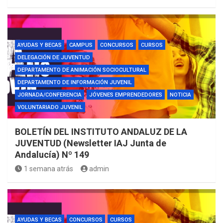
AYUDAS Y BECAS
CAMPUS
CONCURSOS
CURSOS
DELEGACIÓN DE JUVENTUD
DEPARTAMENTO DE ANIMACIÓN SOCIOCULTURAL
DEPARTAMENTO DE INFORMACIÓN JUVENIL
JORNADA/CONFERENCIA
JÓVENES EMPRENDEDORES
NOTICIA
VOLUNTARIADO JUVENIL
BOLETÍN DEL INSTITUTO ANDALUZ DE LA
JUVENTUD (Newsletter IAJ Junta de
Andalucía) Nº 149
1 semana atrás
admin
AYUDAS Y BECAS
CONCURSOS
CURSOS