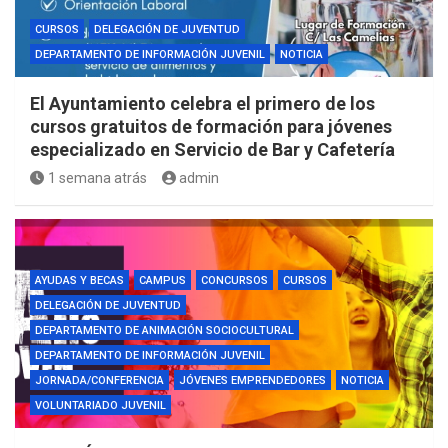
CURSOS
DELEGACIÓN DE JUVENTUD
DEPARTAMENTO DE INFORMACIÓN JUVENIL
NOTICIA
El Ayuntamiento celebra el primero de los
cursos gratuitos de formación para jóvenes
especializado en Servicio de Bar y Cafetería
1 semana atrás
admin
AYUDAS Y BECAS
CAMPUS
CONCURSOS
CURSOS
DELEGACIÓN DE JUVENTUD
DEPARTAMENTO DE ANIMACIÓN SOCIOCULTURAL
DEPARTAMENTO DE INFORMACIÓN JUVENIL
JORNADA/CONFERENCIA
JÓVENES EMPRENDEDORES
NOTICIA
VOLUNTARIADO JUVENIL