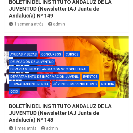
BOLETÍN DEL INSTITUTO ANDALUZ DE LA
JUVENTUD (Newsletter IAJ Junta de
Andalucía) Nº 149
1 semana atrás
admin
AYUDAS Y BECAS
CONCURSOS
CURSOS
DELEGACIÓN DE JUVENTUD
DEPARTAMENTO DE ANIMACIÓN SOCIOCULTURAL
DEPARTAMENTO DE INFORMACIÓN JUVENIL
EVENTOS
JORNADA/CONFERENCIA
JÓVENES EMPRENDEDORES
NOTICIA
OCIO
BOLETÍN DEL INSTITUTO ANDALUZ DE LA
JUVENTUD (Newsletter IAJ Junta de
Andalucía) Nº 148
1 mes atrás
admin