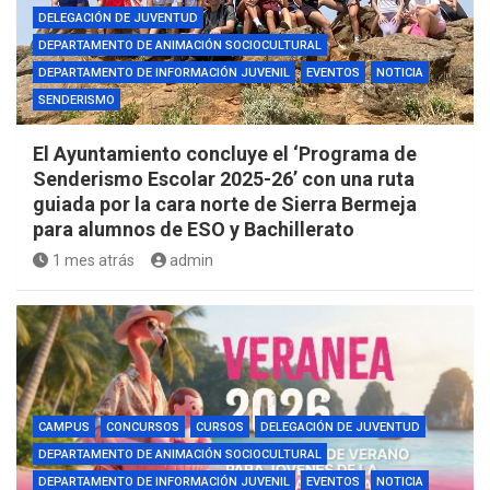
DELEGACIÓN DE JUVENTUD
DEPARTAMENTO DE ANIMACIÓN SOCIOCULTURAL
DEPARTAMENTO DE INFORMACIÓN JUVENIL
EVENTOS
NOTICIA
SENDERISMO
El Ayuntamiento concluye el ‘Programa de
Senderismo Escolar 2025-26’ con una ruta
guiada por la cara norte de Sierra Bermeja
para alumnos de ESO y Bachillerato
1 mes atrás
admin
CAMPUS
CONCURSOS
CURSOS
DELEGACIÓN DE JUVENTUD
DEPARTAMENTO DE ANIMACIÓN SOCIOCULTURAL
DEPARTAMENTO DE INFORMACIÓN JUVENIL
EVENTOS
NOTICIA