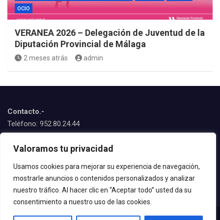
OCIO
VERANEA 2026 – Delegación de Juventud de la
Diputación Provincial de Málaga
2 meses atrás
admin
Contacto.-
Teléfono: 952.80.24.44
Emails:
Valoramos tu privacidad
juventud@estepona.es
animacion@estepona.es
Usamos cookies para mejorar su experiencia de navegación,
mostrarle anuncios o contenidos personalizados y analizar
© 2020 Delegación de Juventud
nuestro tráfico. Al hacer clic en “Aceptar todo” usted da su
consentimiento a nuestro uso de las cookies.