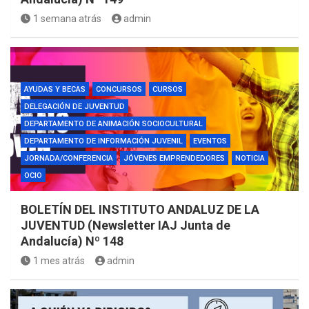
1 semana atrás
admin
AYUDAS Y BECAS
CONCURSOS
CURSOS
DELEGACIÓN DE JUVENTUD
DEPARTAMENTO DE ANIMACIÓN SOCIOCULTURAL
DEPARTAMENTO DE INFORMACIÓN JUVENIL
EVENTOS
JORNADA/CONFERENCIA
JÓVENES EMPRENDEDORES
NOTICIA
OCIO
BOLETÍN DEL INSTITUTO ANDALUZ DE LA
JUVENTUD (Newsletter IAJ Junta de
Andalucía) Nº 148
1 mes atrás
admin