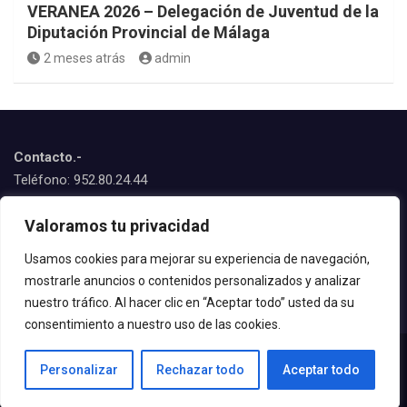
VERANEA 2026 – Delegación de Juventud de la
Diputación Provincial de Málaga
2 meses atrás
admin
Contacto.-
Teléfono: 952.80.24.44
Emails:
Valoramos tu privacidad
juventud@estepona.es
animacion@estepona.es
Usamos cookies para mejorar su experiencia de navegación,
mostrarle anuncios o contenidos personalizados y analizar
© 2020 Delegación de Juventud
nuestro tráfico. Al hacer clic en “Aceptar todo” usted da su
consentimiento a nuestro uso de las cookies.
Personalizar
Rechazar todo
Aceptar todo
© All rights reserved | Tema por
MantraBrain