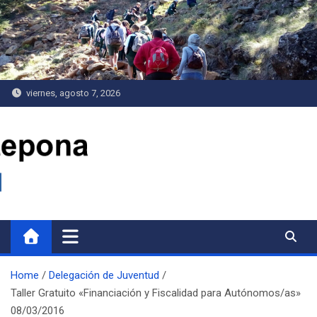
Saltar
al
contenido
viernes, agosto 7, 2026
Delegación de Juventud
Home
Delegación de Juventud
Taller Gratuito «Financiación y Fiscalidad para Autónomos/as»
08/03/2016