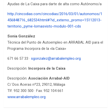
Ayudas de La Caixa para darte de alta como Autónomo/a
http://cincodias.com/cincodias/2016/03/01/autonomos/1
456848716_682534.html#?id_externo_promo=15112013-
territorio_pyme-lomasvisto-modulo-001-cds
Sonia González
Técnica del Punto de Autoempleo en ARRABAL AID para el
Programa Incorpora de la «la Caixa»​
671 66 57 33 ·
sgonzalez@arrabalempleo.org
Descripción:
Incorpora de la Caixa
Descripción:
Asociación Arrabal-AID
C/ Dos Aceras nº23, 29012, Málaga
Tlf: 952 300 500 · Fax: 952 104 661
www.arrabalempleo.org