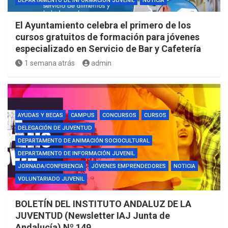
DEPARTAMENTO DE INFORMACIÓN JUVENIL
NOTICIA
El Ayuntamiento celebra el primero de los
cursos gratuitos de formación para jóvenes
especializado en Servicio de Bar y Cafetería
1 semana atrás
admin
AYUDAS Y BECAS
CAMPUS
CONCURSOS
CURSOS
DELEGACIÓN DE JUVENTUD
DEPARTAMENTO DE ANIMACIÓN SOCIOCULTURAL
DEPARTAMENTO DE INFORMACIÓN JUVENIL
JORNADA/CONFERENCIA
JÓVENES EMPRENDEDORES
NOTICIA
VOLUNTARIADO JUVENIL
BOLETÍN DEL INSTITUTO ANDALUZ DE LA
JUVENTUD (Newsletter IAJ Junta de
Andalucía) Nº 149